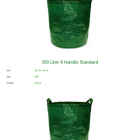
100 Liter 4 Handle Standard
Size
: Dia 51 x 50 cm
Gsm
: 200
Weight
: 282 gr