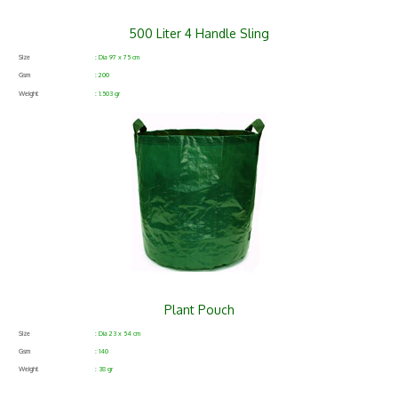
500 Liter 4 Handle Sling
Size
: Dia 97 x 75 cm
Gsm
: 200
Weight
: 1.503 gr
Plant Pouch
Size
: Dia 23 x 54 cm
Gsm
: 140
Weight
: 38 gr