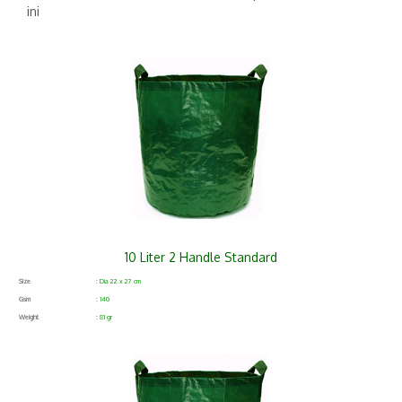
ini
10 Liter 2 Handle Standard
Size
: Dia 22 x 27 cm
Gsm
: 140
Weight
: 81 gr