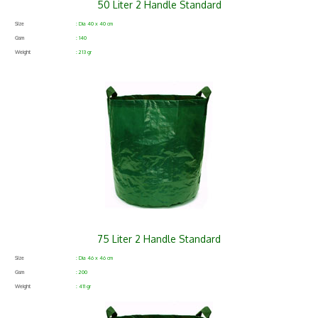
50 Liter 2 Handle Standard
Size
: Dia 40 x 40 cm
Gsm
: 140
Weight
: 213 gr
75 Liter 2 Handle Standard
Size
: Dia 46 x 46 cm
Gsm
: 200
Weight
: 411 gr