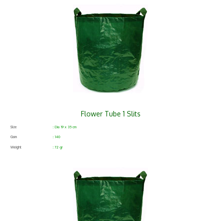
Flower Tube 1 Slits
Size
: Dia 19 x 35 cm
Gsm
: 140
Weight
: 72 gr