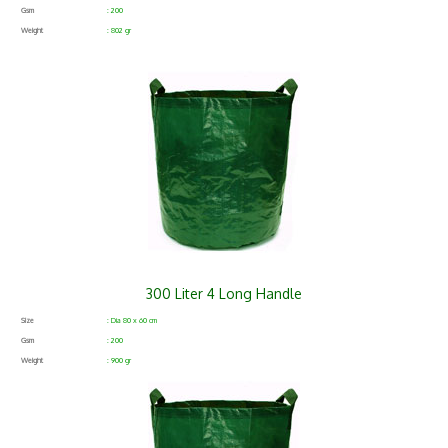
Gsm
: 200
Weight
: 802 gr
300 Liter 4 Long Handle
Size
: Dia 80 x 60 cm
Gsm
: 200
Weight
: 900 gr