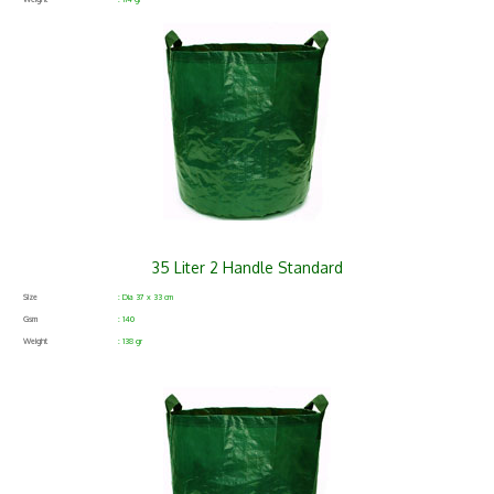
35 Liter 2 Handle Standard
Size
: Dia 37 x 33 cm
Gsm
: 140
Weight
: 138 gr