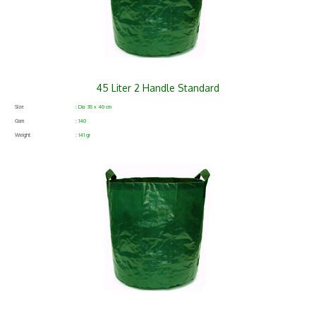
45 Liter 2 Handle Standard
Size
: Dia 38 x 40 cm
Gsm
: 140
Weight
: 141 gr