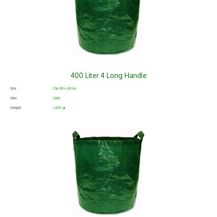
400 Liter 4 Long Handle
Size
: Dia 80 x 60 cm
Gsm
: 200
Weight
: 1.287 gr