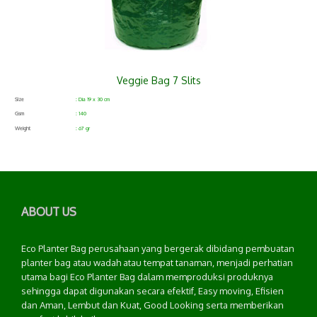
Veggie Bag 7 Slits
Size
: Dia 19 x 30 cm
Gsm
: 140
Weight
: 67 gr
ABOUT US
Eco Planter Bag perusahaan yang bergerak dibidang pembuatan
planter bag atau wadah atau tempat tanaman, menjadi perhatian
utama bagi Eco Planter Bag dalam memproduksi produknya
sehingga dapat digunakan secara efektif, Easy moving, Efisien
dan Aman, Lembut dan Kuat, Good Looking serta memberikan