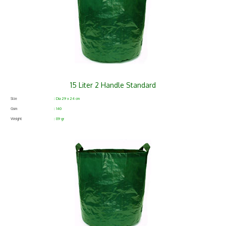
15 Liter 2 Handle Standard
Size
: Dia 29 x 24 cm
Gsm
: 140
Weight
: 89 gr