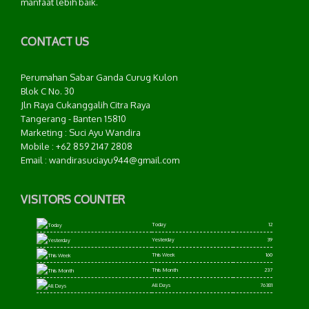
manfaat lebih baik.
CONTACT US
Perumahan Sabar Ganda Curug Kulon
Blok C No. 30
Jln Raya Cukanggalih Citra Raya
Tangerang - Banten 15810
Marketing : Suci Ayu Wandira
Mobile : +62 859 2147 2808
Email : wandirasuciayu944@gmail.com
VISITORS COUNTER
Today
12
Yesterday
39
This Week
160
This Month
237
All Days
76381